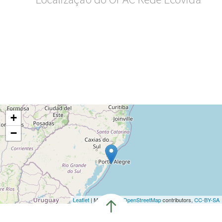
+
−
Leaflet
| Map data ©
OpenStreetMap
contributors,
CC-BY-SA