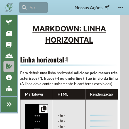
Nossas Ações
MARKDOWN: LINHA
HORIZONTAL
Linha horizontal
#
Para definir uma linha horizontal
adicione pelo menos três
asteriscos (*), traços (-) ou underline (_) ao início da linha
(A linha deve conter unicamente is caráteres escolhidos).
Markdown
HTML
Renderização
<hr>

***

<hr>

---

<hr>

___
