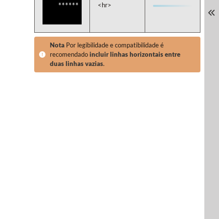
<hr>
Nota
Por legibilidade e compatibilidade é
recomendado
incluir linhas horizontais entre
duas linhas vazias
.