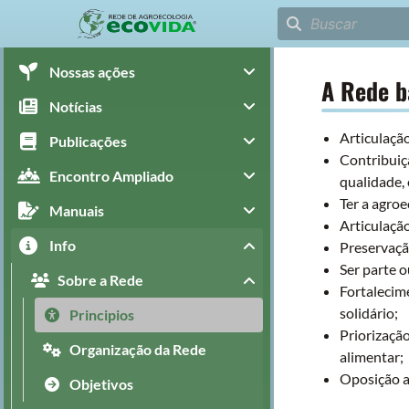
Nossas ações
A Rede b
Notícias
Articulaçã
Publicações
Contribuiç
Encontro Ampliado
qualidade, 
Ter a agro
Manuais
Articulaçã
Info
Preservação
Ser parte o
Sobre a Rede
Fortalecime
solidário;
Principios
Priorização
Organização da Rede
alimentar;
Oposição a 
Objetivos