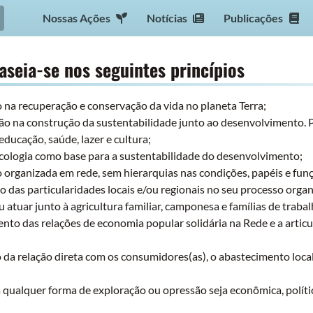
Nossas Ações
Notícias
Publicações
aseia-se nos seguintes princípios
o na recuperação e conservação da vida no planeta Terra;
ão na construção da sustentabilidade junto ao desenvolvimento. P
educação, saúde, lazer e cultura;
ecologia como base para a sustentabilidade do desenvolvimento;
o organizada em rede, sem hierarquias nas condições, papéis e fun
 das particularidades locais e/ou regionais no seu processo organ
u atuar junto à agricultura familiar, camponesa e famílias de trab
nto das relações de economia popular solidária na Rede e a artic
 da relação direta com os consumidores(as), o abastecimento local
qualquer forma de exploração ou opressão seja econômica, política