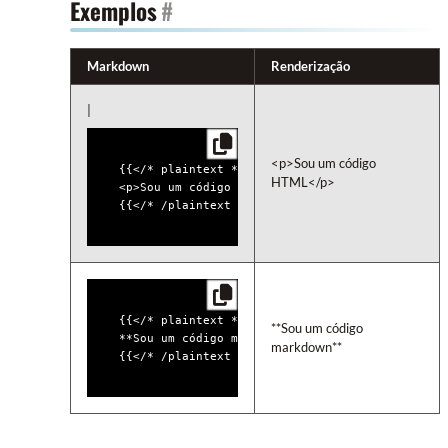
Exemplos
#
Markdown
Renderização
|
<p>Sou um código 
{{</* plaintext */>}}

HTML</p>
<p>Sou um código HTML</p>

{{</* plaintext */>}}

**Sou um código 
**Sou um código markdown**

markdown**